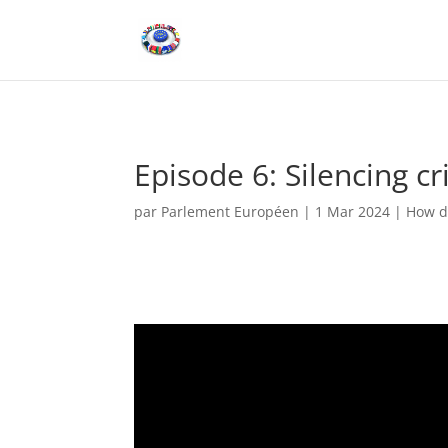
Episode 6: Silencing cri
par
Parlement Européen
|
1 Mar 2024
|
How d