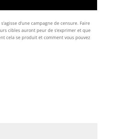
l s’agisse d’une campagne de censure. Faire
urs cibles auront peur de s’exprimer et que
ent cela se produit et comment vous pouvez