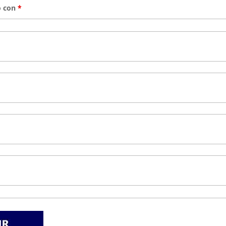
co con
*